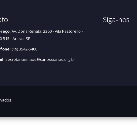
ato
Siga-nos
reço:
Av. Dona Renata, 2360 - Vila Pastorello -
0-515 - Araras-SP
fone:
(19) 3542-5400
il:
secretariaemaus@canossianos.org.br
rvados.