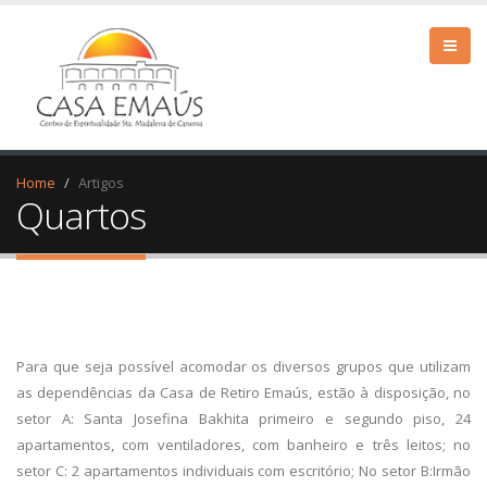
Home
Artigos
Quartos
Para que seja possível acomodar os diversos grupos que utilizam
as dependências da Casa de Retiro Emaús, estão à disposição, no
setor A: Santa Josefina Bakhita primeiro e segundo piso, 24
apartamentos, com ventiladores, com banheiro e três leitos; no
setor C: 2 apartamentos individuais com escritório; No setor B:Irmão