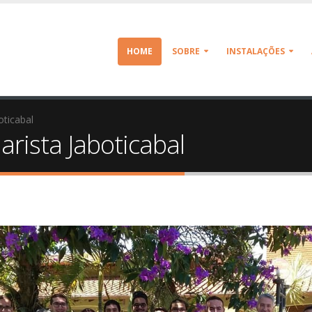
HOME
SOBRE
INSTALAÇÕES
oticabal
arista Jaboticabal